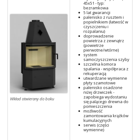
45x51 - typ:
bezramkowa
5 lat gwarancji
palenisko z rusztem i
popielnikiem (łatwość w
czyszczeniu i
rozpalaniu)
doprowadzenie
powietrza z zewnątrz
(powietrze
pierwotne/wtórne)
system
samoczyszczenia szyby
szczelna komora
spalania - współpraca z
rekuperacją
utwardzane wymienne
płyty szamotowe
palenisko osadzone
niżej drzwiczek -
zapobiega wydostaniu
Wkład otwierany do boku
się palącego drewna do
pomieszczenia
możliwość
zamontowania krążków
kumulacyjnych
serwis (części
wymienne)