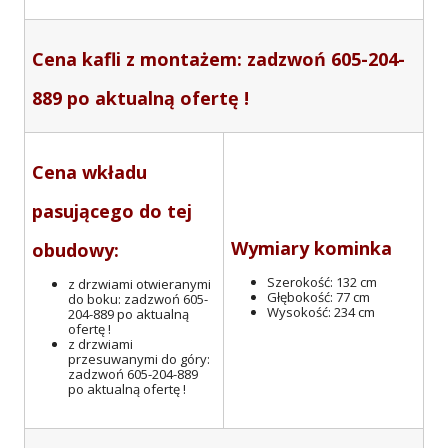
Cena kafli z montażem:
zadzwoń 605-204-
889 po aktualną ofertę !
Cena wkładu
pasującego do tej
Wymiary kominka
obudowy:
Szerokość: 132 cm
z drzwiami otwieranymi
Głębokość: 77 cm
do boku: zadzwoń 605-
Wysokość: 234 cm
204-889 po aktualną
ofertę !
z drzwiami
przesuwanymi do góry:
zadzwoń 605-204-889
po aktualną ofertę !