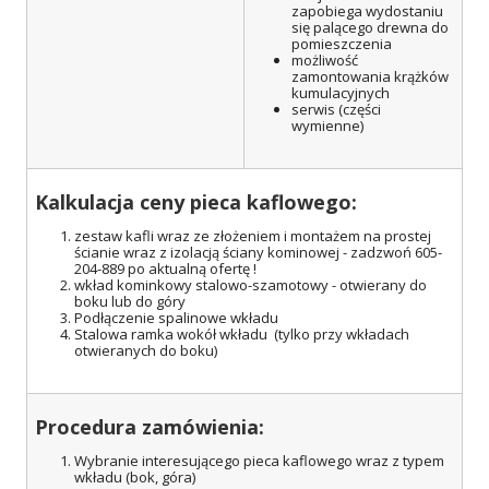
zapobiega wydostaniu
się palącego drewna do
pomieszczenia
możliwość
zamontowania krążków
kumulacyjnych
serwis (części
wymienne)
Kalkulacja ceny pieca kaflowego:
zestaw kafli wraz ze złożeniem i montażem na prostej
ścianie wraz z izolacją ściany kominowej - zadzwoń 605-
204-889 po aktualną ofertę !
wkład kominkowy stalowo-szamotowy - otwierany do
boku lub do góry
Podłączenie spalinowe wkładu
Stalowa ramka wokół wkładu (tylko przy wkładach
otwieranych do boku)
Procedura zamówienia:
Wybranie interesującego pieca kaflowego wraz z typem
wkładu (bok, góra)