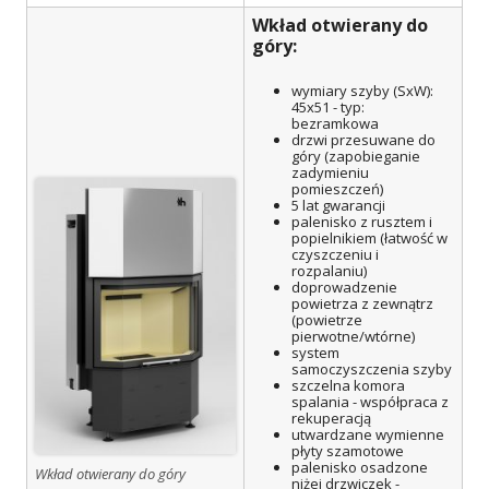
Wkład otwierany do
góry:
wymiary szyby (SxW):
45x51 - typ:
bezramkowa
drzwi przesuwane do
góry (zapobieganie
zadymieniu
pomieszczeń)
5 lat gwarancji
palenisko z rusztem i
popielnikiem (łatwość w
czyszczeniu i
rozpalaniu)
doprowadzenie
powietrza z zewnątrz
(powietrze
pierwotne/wtórne)
system
samoczyszczenia szyby
szczelna komora
spalania - współpraca z
rekuperacją
utwardzane wymienne
płyty szamotowe
palenisko osadzone
Wkład otwierany do góry
niżej drzwiczek -