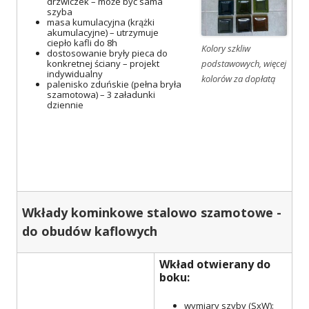
drzwiczek – może być sama
szyba
masa kumulacyjna (krążki
akumulacyjne) – utrzymuje
ciepło kafli do 8h
Kolory szkliw
dostosowanie bryły pieca do
konkretnej ściany – projekt
podstawowych, więcej
indywidualny
kolorów za dopłatą
palenisko zduńskie (pełna bryła
szamotowa) – 3 załadunki
dziennie
Wkłady kominkowe stalowo szamotowe -
do obudów kaflowych
Wkład otwierany do
boku:
wymiary szyby (SxW):