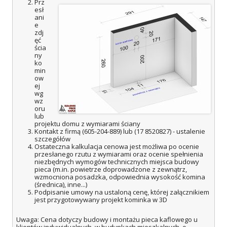
Prz
esł
ani
e
zdj
ęć
ścia
ny
ko
min
ow
ej
wg
wz
oru
lub
projektu domu z wymiarami ściany
Kontakt z firmą (605-204-889) lub (17 8520827) - ustalenie
szczegółów
Ostateczna kalkulacja cenowa jest możliwa po ocenie
przesłanego rzutu z wymiarami oraz ocenie spełnienia
niezbędnych wymogów technicznych miejsca budowy
pieca (m.in. powietrze doprowadzone z zewnątrz,
wzmocniona posadzka, odpowiednia wysokość komina
(średnica), inne...)
Podpisanie umowy na ustaloną cenę, której załącznikiem
jest przygotowywany projekt kominka w 3D
Uwaga: Cena dotyczy budowy i montażu pieca kaflowego u
klientów indywidualnych, w budynkach mieszkalnych, o