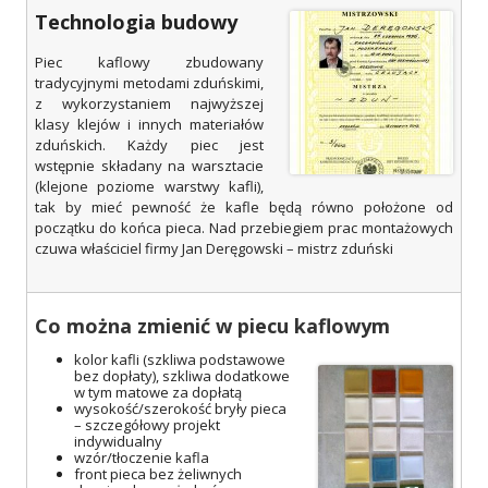
Technologia budowy
Piec kaflowy zbudowany
tradycyjnymi metodami zduńskimi,
z wykorzystaniem najwyższej
klasy klejów i innych materiałów
zduńskich. Każdy piec jest
wstępnie składany na warsztacie
(klejone poziome warstwy kafli),
tak by mieć pewność że kafle będą równo położone od
początku do końca pieca. Nad przebiegiem prac montażowych
czuwa właściciel firmy Jan Deręgowski – mistrz zduński
Co można zmienić w piecu kaflowym
kolor kafli (szkliwa podstawowe
bez dopłaty), szkliwa dodatkowe
w tym matowe za dopłatą
wysokość/szerokość bryły pieca
– szczegółowy projekt
indywidualny
wzór/tłoczenie kafla
front pieca bez żeliwnych