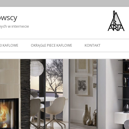
owscy
ych w internecie
I KAFLOWE
OKRĄGŁE PIECE KAFLOWE
KONTAKT