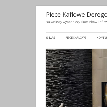
Skip
to
Piece Kaflowe Deręg
content
Największy wybór piecy i kominków kaflow
O NAS
PIECE KAFLOWE
KOMINK