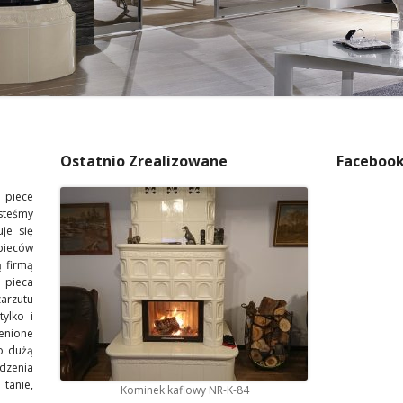
Ostatnio Zrealizowane
Faceboo
 piece
steśmy
je się
pieców
 firmą
 pieca
arzutu
tylko i
enione
o dużą
dzenia
 tanie,
Kominek kaflowy NR-K-84