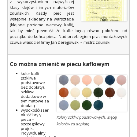
z wykorzystaniem najwyższej
klasy klejów i innych materiałów
zduńskich. Każdy piec jest
wstępnie składany na warsztacie
(klejone poziome warstwy kafli),
tak by mieć pewność że kafle będą równo położone od
początku do końca pieca. Nad przebiegiem prac montażowych
czuwa właściciel firmy Jan Deręgowski – mistrz zduński
Co można zmienić w piecu kaflowym
kolor kafli
(szkliwa
podstawowe
bez dopłaty),
szkliwa
dodatkowe w
tym matowe za
dopłatą
wysokość/szer
okość bryły
Kolory szkliw podstawowych, więcej
pieca –
szczegółowy
kolorów za dopłatą
projekt
indywidualny