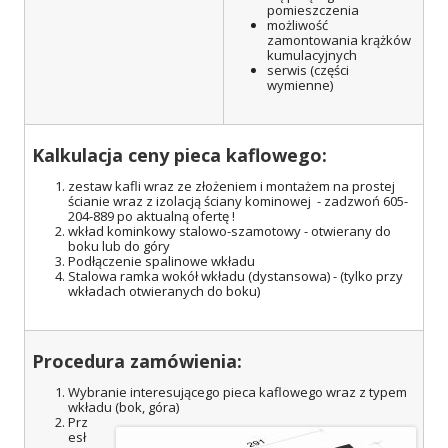
pomieszczenia
możliwość
zamontowania krążków
kumulacyjnych
serwis (części
wymienne)
Kalkulacja ceny pieca kaflowego:
zestaw kafli wraz ze złożeniem i montażem na prostej
ścianie wraz z izolacją ściany kominowej - zadzwoń 605-
204-889 po aktualną ofertę !
wkład kominkowy stalowo-szamotowy - otwierany do
boku lub do góry
Podłączenie spalinowe wkładu
Stalowa ramka wokół wkładu (dystansowa) - (tylko przy
wkładach otwieranych do boku)
Procedura zamówienia:
Wybranie interesującego pieca kaflowego wraz z typem
wkładu (bok, góra)
Prz
esł