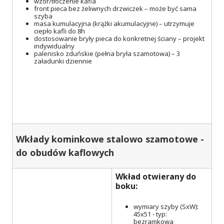
wzór/tłoczenie kafla
front pieca bez żeliwnych drzwiczek – może być sama
szyba
masa kumulacyjna (krążki akumulacyjne) – utrzymuje
ciepło kafli do 8h
dostosowanie bryły pieca do konkretnej ściany – projekt
indywidualny
palenisko zduńskie (pełna bryła szamotowa) – 3
załadunki dziennie
Wkłady kominkowe stalowo szamotowe -
do obudów kaflowych
Wkład otwierany do
boku:
wymiary szyby (SxW):
45x51 - typ:
bezramkowa