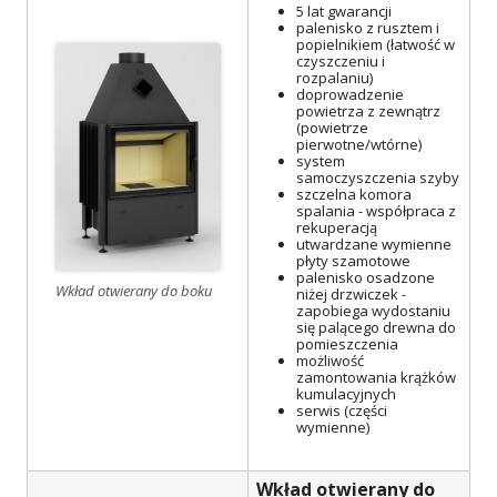
5 lat gwarancji
palenisko z rusztem i
popielnikiem (łatwość w
czyszczeniu i
rozpalaniu)
doprowadzenie
powietrza z zewnątrz
(powietrze
pierwotne/wtórne)
system
samoczyszczenia szyby
szczelna komora
spalania - współpraca z
rekuperacją
utwardzane wymienne
płyty szamotowe
palenisko osadzone
Wkład otwierany do boku
niżej drzwiczek -
zapobiega wydostaniu
się palącego drewna do
pomieszczenia
możliwość
zamontowania krążków
kumulacyjnych
serwis (części
wymienne)
Wkład otwierany do