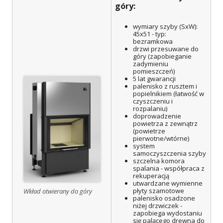
góry:
wymiary szyby (SxW):
45x51 - typ:
bezramkowa
drzwi przesuwane do
góry (zapobieganie
zadymieniu
pomieszczeń)
5 lat gwarancji
palenisko z rusztem i
popielnikiem (łatwość w
czyszczeniu i
rozpalaniu)
doprowadzenie
powietrza z zewnątrz
(powietrze
pierwotne/wtórne)
system
samoczyszczenia szyby
szczelna komora
spalania - współpraca z
rekuperacją
utwardzane wymienne
płyty szamotowe
Wkład otwierany do góry
palenisko osadzone
niżej drzwiczek -
zapobiega wydostaniu
się palącego drewna do