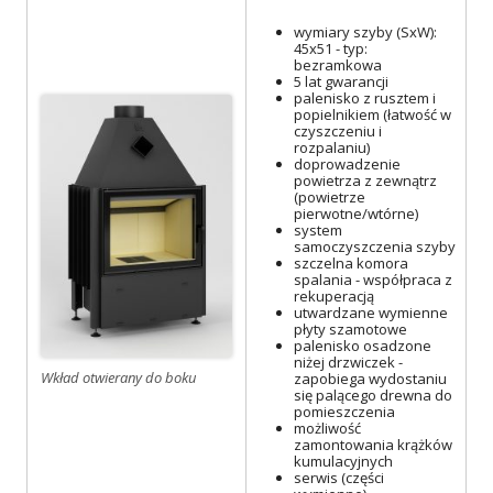
wymiary szyby (SxW):
45x51 - typ:
bezramkowa
5 lat gwarancji
palenisko z rusztem i
popielnikiem (łatwość w
czyszczeniu i
rozpalaniu)
doprowadzenie
powietrza z zewnątrz
(powietrze
pierwotne/wtórne)
system
samoczyszczenia szyby
szczelna komora
spalania - współpraca z
rekuperacją
utwardzane wymienne
płyty szamotowe
palenisko osadzone
niżej drzwiczek -
Wkład otwierany do boku
zapobiega wydostaniu
się palącego drewna do
pomieszczenia
możliwość
zamontowania krążków
kumulacyjnych
serwis (części