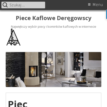
Szukaj:
Menu
Skip
Piece Kaflowe Deręgowscy
to
content
Największy wybór piecy i kominków kaflowych w internecie
Piec