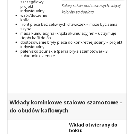
szczegółowy
Kolory szkliw podstawowych, więcej
projekt
indywidualny
kolorów za dopłatą
wzór/tłoczenie
kafla
front pieca bez żeliwnych drzwiczek – może być sama
szyba
masa kumulacyjna (krążki akumulacyjne) – utrzymuje
ciepło kafli do 8h
dostosowanie bryły pieca do konkretnej ściany – projekt
indywidualny
palenisko zduńskie (pełna bryła szamotowa) – 3
załadunki dziennie
Wkłady kominkowe stalowo szamotowe -
do obudów kaflowych
Wkład otwierany do
boku: