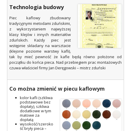
Technologia budowy
Piec kaflowy zbudowany
tradycyjnymi metodami zduńskimi,
z wykorzystaniem najwyższej
klasy klejów i innych materiałów
zduńskich. Każdy piec jest
wstępnie składany na warsztacie
(klejone poziome warstwy kafli),
tak by mieć pewność że kafle będą równo położone od
początku do końca pieca. Nad przebiegiem prac montażowych
czuwa właściciel firmy Jan Deręgowski – mistrz zduński
Co można zmienić w piecu kaflowym
kolor kafli (szkliwa
podstawowe bez
dopłaty), szkliwa
dodatkowe w tym
matowe za
dopłatą
wysokość/szeroko
ść bryły pieca –