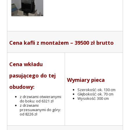
Cena kafli z montażem – 39500 zł brutto
Cena wkładu
pasującego do tej
Wymiary pieca
obudowy:
Szerokość: ok. 130 cm
Głębokość: ok. 70 cm
z drzwiami otwieranymi
Wysokość: 300 cm
do boku: od 6321 zł
z drzwiami
przesuwanymi do góry:
od 8226 zł