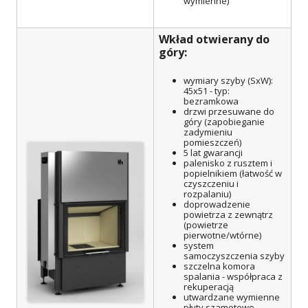
wymienne)
Wkład otwierany do
góry:
wymiary szyby (SxW):
45x51 - typ:
bezramkowa
drzwi przesuwane do
góry (zapobieganie
zadymieniu
pomieszczeń)
5 lat gwarancji
palenisko z rusztem i
popielnikiem (łatwość w
czyszczeniu i
rozpalaniu)
doprowadzenie
powietrza z zewnątrz
(powietrze
pierwotne/wtórne)
system
samoczyszczenia szyby
szczelna komora
spalania - współpraca z
rekuperacją
utwardzane wymienne
płyty szamotowe