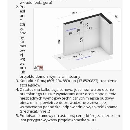
wkładu (bok, góra)
Prz
esł
ani
e
zdj
ęć
ścia
ny
ko
min
ow
ej
wg
wz
oru
lub
projektu domu z wymiarami ściany
Kontakt z firmą (605-204-889) lub (17 8520827) - ustalenie
szczegółów
Ostateczna kalkulacja cenowa jest możliwa po ocenie
przesłanego rzutu z wymiarami oraz ocenie spełnienia
niezbędnych wymogów technicznych miejsca budowy
pieca (m.in. powietrze doprowadzone z zewnątrz,
wzmocniona posadzka, odpowiednia wysokość komina
(średnica), inne...)
Podpisanie umowy na ustaloną cenę, której załącznikiem
jest przygotowywany projekt kominka w 3D