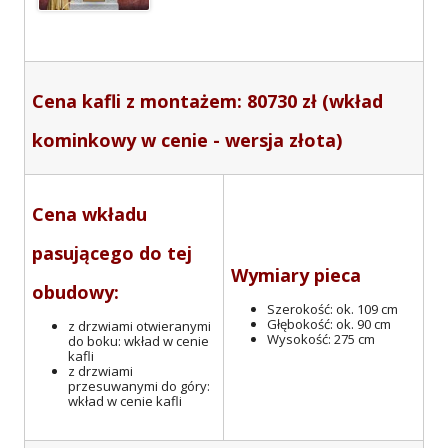
Cena kafli z montażem: 80730 zł (wkład
kominkowy w cenie - wersja złota)
Cena wkładu
pasującego do tej
Wymiary pieca
obudowy:
Szerokość: ok. 109 cm
Głębokość: ok. 90 cm
z drzwiami otwieranymi
Wysokość: 275 cm
do boku: wkład w cenie
kafli
z drzwiami
przesuwanymi do góry:
wkład w cenie kafli