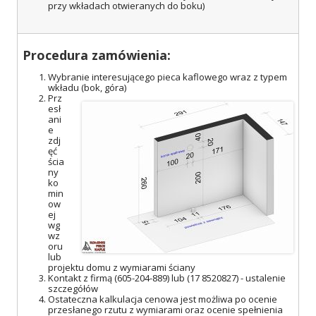
przy wkładach otwieranych do boku)
Procedura zamówienia:
Wybranie interesującego pieca kaflowego wraz z typem
wkładu (bok, góra)
Prz
esł
ani
e
zdj
ęć
ścia
ny
ko
min
ow
ej
wg
wz
oru
lub
projektu domu z wymiarami ściany
Kontakt z firmą (605-204-889) lub (17 8520827) - ustalenie
szczegółów
Ostateczna kalkulacja cenowa jest możliwa po ocenie
przesłanego rzutu z wymiarami oraz ocenie spełnienia