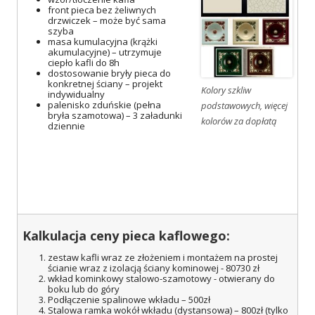
front pieca bez żeliwnych
drzwiczek – może być sama
szyba
masa kumulacyjna (krążki
akumulacyjne) – utrzymuje
ciepło kafli do 8h
dostosowanie bryły pieca do
konkretnej ściany – projekt
Kolory szkliw
indywidualny
palenisko zduńskie (pełna
podstawowych, więcej
bryła szamotowa) – 3 załadunki
kolorów za dopłatą
dziennie
Kalkulacja ceny pieca kaflowego:
zestaw kafli wraz ze złożeniem i montażem na prostej
ścianie wraz z izolacją ściany kominowej - 80730 zł
wkład kominkowy stalowo-szamotowy - otwierany do
boku lub do góry
Podłączenie spalinowe wkładu – 500zł
Stalowa ramka wokół wkładu (dystansowa) – 800zł (tylko