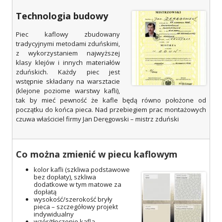
Technologia budowy
Piec kaflowy zbudowany
tradycyjnymi metodami zduńskimi,
z wykorzystaniem najwyższej
klasy klejów i innych materiałów
zduńskich. Każdy piec jest
wstępnie składany na warsztacie
(klejone poziome warstwy kafli),
tak by mieć pewność że kafle będą równo położone od
początku do końca pieca. Nad przebiegiem prac montażowych
czuwa właściciel firmy Jan Deręgowski – mistrz zduński
Co można zmienić w piecu kaflowym
kolor kafli (szkliwa podstawowe
bez dopłaty), szkliwa
dodatkowe w tym matowe za
dopłatą
wysokość/szerokość bryły
pieca – szczegółowy projekt
indywidualny
wzór/tłoczenie kafla