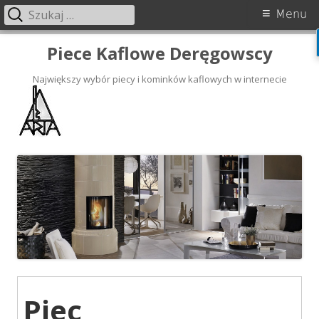
Szukaj:
Menu
Skip
Piece Kaflowe Deręgowscy
to
content
Największy wybór piecy i kominków kaflowych w internecie
Piec