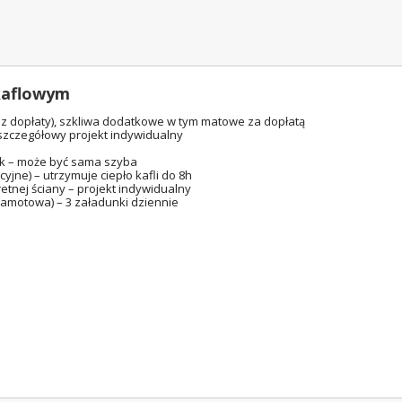
kaflowym
ez dopłaty), szkliwa dodatkowe w tym matowe za dopłatą
szczegółowy projekt indywidualny
ek – może być sama szyba
jne) – utrzymuje ciepło kafli do 8h
etnej ściany – projekt indywidualny
zamotowa) – 3 załadunki dziennie