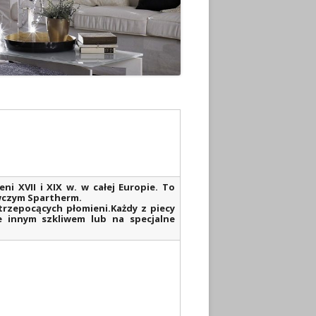
i XVII i XIX w. w całej Europie. To
wczym Spartherm.
 trzepocących płomieni.Każdy z piecy
e innym szkliwem lub na specjalne