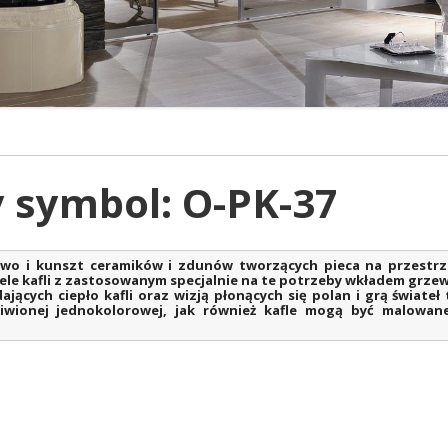
y symbol: O-PK-37
two i kunszt ceramików i zdunów tworzących pieca na przestrzen
le kafli z zastosowanym specjalnie na te potrzeby wkładem grze
dających ciepło kafli oraz wizją płonących się polan i grą świateł
liwionej jednokolorowej, jak również kafle mogą być malowan