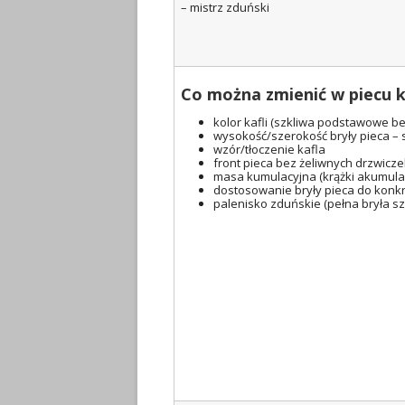
– mistrz zduński
Co można zmienić w piecu 
kolor kafli (szkliwa podstawowe b
wysokość/szerokość bryły pieca – 
wzór/tłoczenie kafla
front pieca bez żeliwnych drzwicz
masa kumulacyjna (krążki akumulacy
dostosowanie bryły pieca do konkr
palenisko zduńskie (pełna bryła s