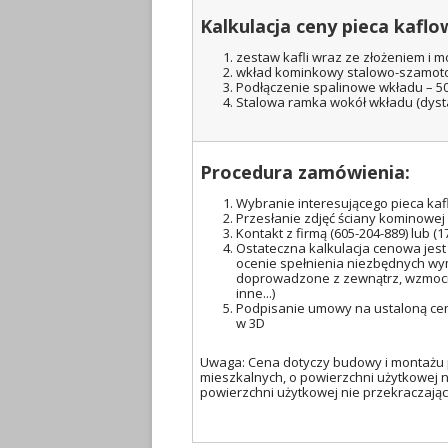
Kalkulacja ceny pieca kafl
zestaw kafli wraz ze złożeniem i m
wkład kominkowy stalowo-szamotow
Podłączenie spalinowe wkładu – 50
Stalowa ramka wokół wkładu (dysta
Procedura zamówienia:
Wybranie interesującego pieca kaf
Przesłanie zdjęć ściany kominowej
Kontakt z firmą (605-204-889) lub (
Ostateczna kalkulacja cenowa jest
ocenie spełnienia niezbędnych wy
doprowadzone z zewnątrz, wzmocn
inne...)
Podpisanie umowy na ustaloną cenę
w 3D
Uwaga: Cena dotyczy budowy i montażu 
mieszkalnych, o powierzchni użytkowej n
powierzchni użytkowej nie przekraczając