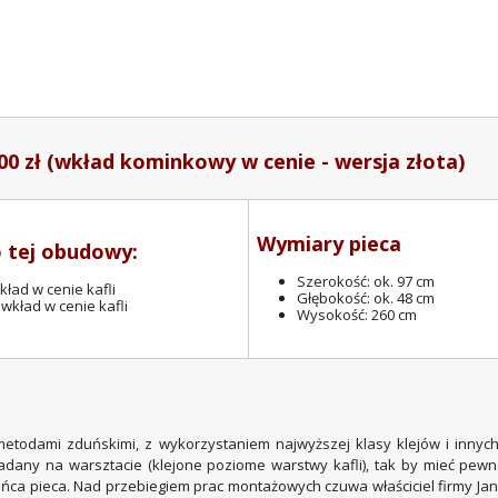
00 zł (wkład kominkowy w cenie - wersja złota)
Wymiary pieca
 tej obudowy:
Szerokość: ok. 97 cm
ład w cenie kafli
Głębokość: ok. 48 cm
wkład w cenie kafli
Wysokość: 260 cm
etodami zduńskimi, z wykorzystaniem najwyższej klasy klejów i innyc
ładany na warsztacie (klejone poziome warstwy kafli), tak by mieć pewn
ca pieca. Nad przebiegiem prac montażowych czuwa właściciel firmy Ja