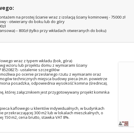
owego:
ontażem na prostej ścianie wraz z izolacją ściany kominowej - 75000 zł
y - otwierany do boku lub do góry
0zł
nsowa) – 800zł (tylko przy wkładach otwieranych do boku)
lowego wraz z typem wkładu (bok, góra)
 wg wzoru lub projektu domu z wymiarami ściany
17 8520827) - ustalenie szczegółów
 możliwa po ocenie przesłanego rzutu z wymiarami oraz
mogów technicznych miejsca budowy pieca (m.in. powietrze
iona posadzka, odpowiednia wysokość komina (średnica),
, której załącznikiem jest przygotowywany projekt kominka
pieca kaflowego u klientów indywidualnych, w budynkach
ie przekraczającej 300 m2 lub w lokalach mieszkalnych, o
ej 150 m2, cena brutto, stawka VAT 8%.