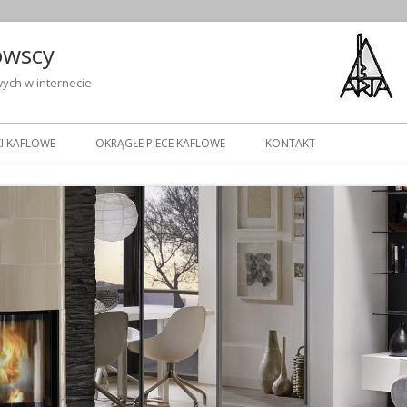
owscy
ych w internecie
I KAFLOWE
OKRĄGŁE PIECE KAFLOWE
KONTAKT