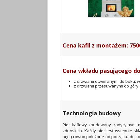
Cena kafli z montażem: 750
Cena wkładu pasującego do
z drzwiami otwieranymi do boku: wk
z drzwiami przesuwanymi do góry: 
Technologia budowy
Piec kaflowy zbudowany tradycyjnymi m
zduńskich. Każdy piec jest wstępnie sk
będą równo położone od początku do koń