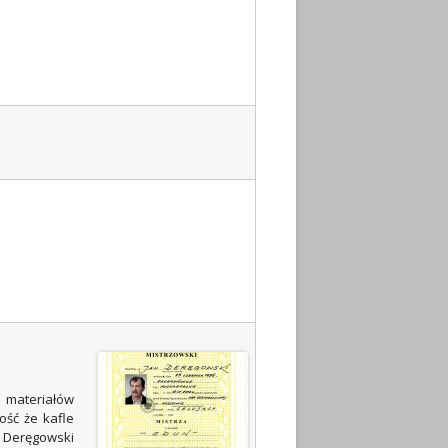
h materiałów
ość że kafle
n Deręgowski