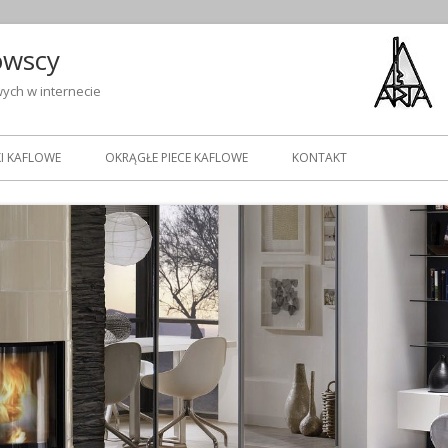
owscy
ych w internecie
I KAFLOWE
OKRĄGŁE PIECE KAFLOWE
KONTAKT