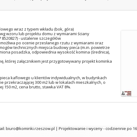
lowego wraz z typem wkładu (bok, góra)
 wg wzoru lub projektu domu z wymiarami ściany
17 8520827) - ustalenie szczegółów
 możliwa po ocenie przesłanego rzutu z wymiarami oraz
mogów technicznych miejsca budowy pieca (m.in. powietrze
iona posadzka, odpowiednia wysokość komina (średnica),
, której załącznikiem jest przygotowywany projekt kominka
pieca kaflowego u klientów indywidualnych, w budynkach
ie przekraczającej 300 m2 lub w lokalach mieszkalnych, o
ej 150 m2, cena brutto, stawka VAT 8%.
mail: biuro@kominki.rzeszow.pl | Projektowanie i wyceny - codziennie po 1