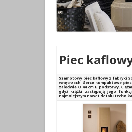
Piec kaflow
Szamotowy piec kaflowy z fabryki 
wnętrzach. Serce kompaktowe pieca
zaledwie O 44 cm u podstawy. Cięża
gdyż krążki zastępują jego funkc
najmniejszym nawet detalu technika