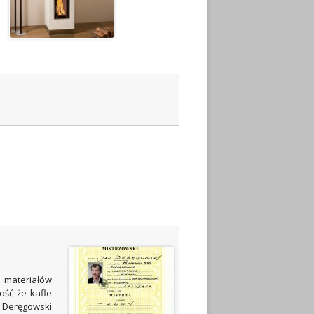
h materiałów
ość że kafle
n Deręgowski