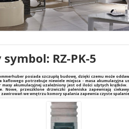
y symbol: RZ-PK-5
Sommerhuber posiada szczupłą budowę, dzięki czemu może oddaw
 kaflowego potrzebuje niewiele miejsca - masa akumulacyjna us
r masy akumulacyjnej uzależniony jest od ilości użytych krążków
je. Nowe, przeszklone drzwiczki paleniska zapewniają ciek
 zawirowań we wnętrzu komory spalania zapewnia czyste spalanie