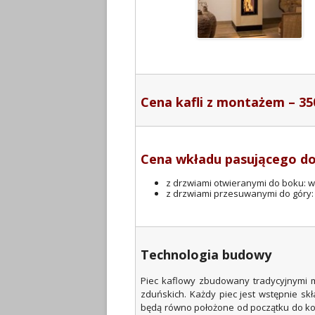
Cena kafli z montażem – 35
Cena wkładu pasującego do
z drzwiami otwieranymi do boku: w 
z drzwiami przesuwanymi do góry: 
Technologia budowy
Piec kaflowy zbudowany tradycyjnymi m
zduńskich. Każdy piec jest wstępnie sk
będą równo położone od początku do koń