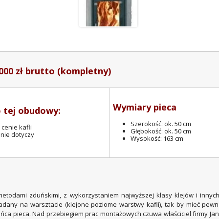
000 zł brutto (kompletny)
Wymiary pieca
 tej obudowy:
Szerokość: ok. 50 cm
cenie kafli
Głębokość: ok. 50 cm
nie dotyczy
Wysokość: 163 cm
etodami zduńskimi, z wykorzystaniem najwyższej klasy klejów i innyc
ładany na warsztacie (klejone poziome warstwy kafli), tak by mieć pewn
ca pieca. Nad przebiegiem prac montażowych czuwa właściciel firmy Ja