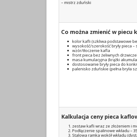
– mistrz zduński
Co można zmienić w piecu 
kolor kafli (szkliwa podstawowe b
wysokość/szerokość bryły pieca – 
wzór/tłoczenie kafla
front pieca bez żeliwnych drzwicz
masa kumulacyjna (krążki akumulacy
dostosowanie bryły pieca do konkr
palenisko zduńskie (pełna bryła s
Kalkulacja ceny pieca kafl
zestaw kafli wraz ze złożeniem i mo
Podłączenie spalinowe wkładu – 35
Stalowa ramka wokół wkładu (dysta