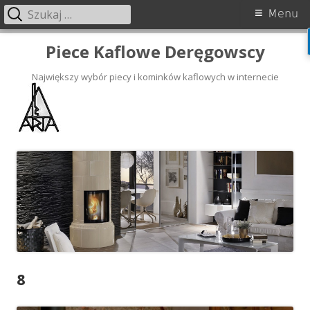
Szukaj:
Menu
Skip
Piece Kaflowe Deręgowscy
to
content
Największy wybór piecy i kominków kaflowych w internecie
8