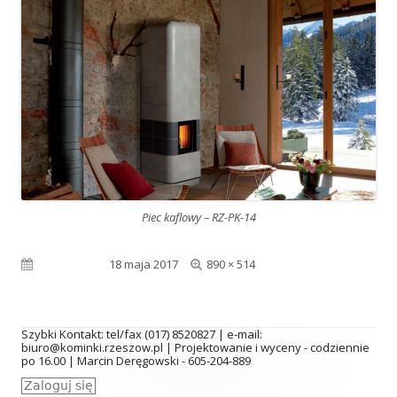
Piec kaflowy – RZ-PK-14
F
Published on
18 maja 2017
890 × 514
u
l
Szybki Kontakt: tel/fax (017) 8520827 | e-mail:
biuro@kominki.rzeszow.pl | Projektowanie i wyceny - codziennie
l
po 16.00 | Marcin Deręgowski - 605-204-889
Zaloguj się
s