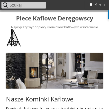
Szukaj:
Menu
Skip
Piece Kaflowe Deręgowscy
to
content
Największy wybór piecy i kominków kaflowych w internecie
Nasze Kominki Kaflowe
Kominek kaflowy to pojęcie bardziej obrazujące to