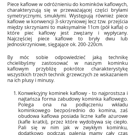
Piece kaflowe w odróżnieniu do kominków kaflowych,
charakteryzują się w przeważającej części bryłami
symetrycznymi, smukłymi. Występują również piece
kaflowe w konwencji 3-skrzyniowej lecz tzw. przejścia
między skrzyniami to maksymalnie 11cm (pół kafla) o
które piec kaflowy jest zwężany i wypłycany.
Najczęściej piece kaflowe to bryły dwu lub
jednoskrzyniowe, sięgające ok. 200-220cm.
By móc sobie odpowiedzieć jaką technikę
chcielibyśmy zastosować w naszym kominku
kaflowym przybliżę pokrótce charakterystykę
wszystkich trzech technik grzewczych ze wskazaniem
na ich plusy i minusy.
Konwekcyjny kominek kaflowy - to najprostsza i
najtańsza forma zabudowy kominka kaflowego.
Polega ona na podłączeniu wkładu
kominkowego bezpośrednio do komina, zaś
obudowa kaflowa posiada liczne kafle ażurowe
(kafle kratki), przez które wydobywa się ciepło.
Pali się w nim jak w zwykłym kominku,
dodatkowo podczas palenia mamy cały czas