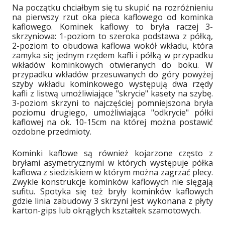
Na początku chciałbym się tu skupić na rozróżnieniu
na pierwszy rzut oka pieca kaflowego od kominka
kaflowego. Kominek kaflowy to bryła raczej 3-
skrzyniowa: 1-poziom to szeroka podstawa z półką,
2-poziom to obudowa kaflowa wokół wkładu, która
zamyka się jednym rzędem kafli i półką w przypadku
wkładów kominkowych otwieranych do boku. W
przypadku wkładów przesuwanych do góry powyżej
szyby wkładu kominkowego występują dwa rzędy
kafli z listwą umożliwiające "skrycie" kasety na szybę.
3-poziom skrzyni to najczęściej pomniejszona bryła
poziomu drugiego, umożliwiająca "odkrycie" półki
kaflowej na ok. 10-15cm na której można postawić
ozdobne przedmioty.
Kominki kaflowe są również kojarzone często z
bryłami asymetrycznymi w których występuje półka
kaflowa z siedziskiem w którym można zagrzać plecy.
Zwykle konstrukcje kominków kaflowych nie sięgają
sufitu. Spotyka się też bryły kominków kaflowych
gdzie linia zabudowy 3 skrzyni jest wykonana z płyty
karton-gips lub okrągłych kształtek szamotowych.