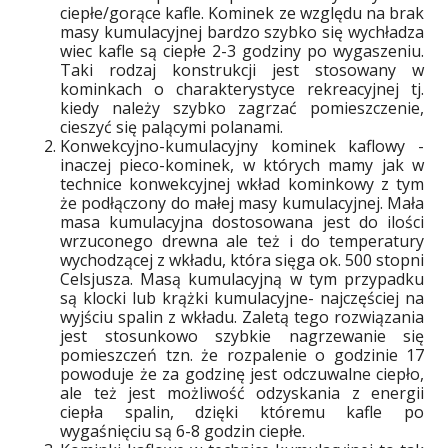
ciepłe/gorące kafle. Kominek ze względu na brak
masy kumulacyjnej bardzo szybko się wychładza
wiec kafle są ciepłe 2-3 godziny po wygaszeniu.
Taki rodzaj konstrukcji jest stosowany w
kominkach o charakterystyce rekreacyjnej tj.
kiedy należy szybko zagrzać pomieszczenie,
cieszyć się palącymi polanami.
Konwekcyjno-kumulacyjny kominek kaflowy -
inaczej pieco-kominek, w których mamy jak w
technice konwekcyjnej wkład kominkowy z tym
że podłączony do małej masy kumulacyjnej. Mała
masa kumulacyjna dostosowana jest do ilości
wrzuconego drewna ale też i do temperatury
wychodzącej z wkładu, która sięga ok. 500 stopni
Celsjusza. Masą kumulacyjną w tym przypadku
są klocki lub krążki kumulacyjne- najczęściej na
wyjściu spalin z wkładu. Zaletą tego rozwiązania
jest stosunkowo szybkie nagrzewanie się
pomieszczeń tzn. że rozpalenie o godzinie 17
powoduje że za godzinę jest odczuwalne ciepło,
ale też jest możliwość odzyskania z energii
ciepła spalin, dzięki któremu kafle po
wygaśnięciu są 6-8 godzin ciepłe.